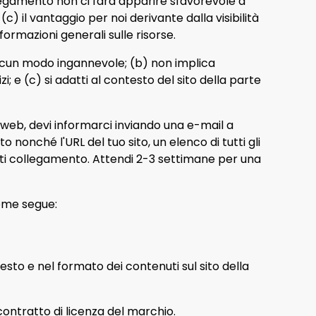
legamento non ci farà apparire sfavorevole a
c) il vantaggio per noi derivante dalla visibilità
formazioni generali sulle risorse.
alcun modo ingannevole; (b) non implica
 e (c) si adatti al contesto del sito della parte
o web, devi informarci inviando una e-mail a
 nonché l'URL del tuo sito, un elenco di tutti gli
garti collegamento. Attendi 2-3 settimane per una
ome segue:
esto e nel formato dei contenuti sul sito della
contratto di licenza del marchio.