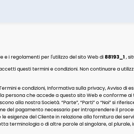
e e i regolamenti per l'utilizzo del sito Web di
88193_1
, si
tti questi termini e condizioni. Non continuare a utiliz
rmini e condizioni, Informativa sulla privacy, Avviso di esc
 te, la persona che accede a questo sito Web e conforme ai t
eriscono alla nostra Società. “Parte”, “Parti” o “Noi” si riferisc
esame del pagamento necessario per intraprendere il proce
e esigenze del Cliente in relazione alla fornitura dei servi
tta terminologia o di altre parole al singolare, al plurale, 