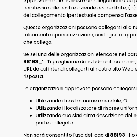
Approveremo le richieste di collegamento da pa
noi stessi o alle nostre aziende accreditate; (b) 
del collegamento ipertestuale compensa l'ass
Queste organizzazioni possono collegarsi alla 
falsamente sponsorizzazione, sostegno o approvaz
che collega.
Se sei una delle organizzazioni elencate nel par
88193_1
. Ti preghiamo di includere il tuo nome, 
URL da cui intendi collegarti al nostro sito Web
risposta.
Le organizzazioni approvate possono collegars
Utilizzando il nostro nome aziendale; O
Utilizzando il localizzatore di risorse unifo
Utilizzando qualsiasi altra descrizione del
parte collegata.
Non sarà consentito l'uso del logo di
88193_1
o 