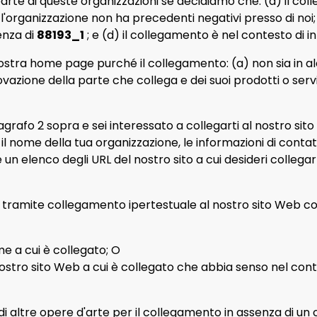
rte di queste organizzazioni se decidiamo che: (a) il col
l'organizzazione non ha precedenti negativi presso di noi; (
enza di
88193_1
; e (d) il collegamento è nel contesto di in
nostra home page purché il collegamento: (a) non sia in 
ione della parte che collega e dei suoi prodotti o servizi;
agrafo 2 sopra e sei interessato a collegarti al nostro sit
il nome della tua organizzazione, le informazioni di contatto
 e un elenco degli URL del nostro sito a cui desideri colle
i tramite collegamento ipertestuale al nostro sito Web c
rme a cui è collegato; O
 nostro sito Web a cui è collegato che abbia senso nel cont
di altre opere d'arte per il collegamento in assenza di un 