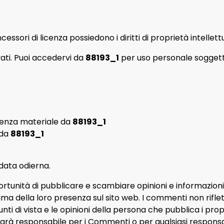
cessori di licenza possiedono i diritti di proprietà intellet
rvati. Puoi accedervi da
88193_1
per uso personale soggetto a
cenza materiale da
88193_1
 da
88193_1
 data odierna.
pportunità di pubblicare e scambiare opinioni e informazion
ma della loro presenza sul sito web. I commenti non rifletto
punti di vista e le opinioni della persona che pubblica i propr
arà responsabile per i Commenti o per qualsiasi responsa