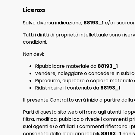
Licenza
Salvo diversa indicazione,
88193_1
e/o i suoi con
Tutti i diritti di proprietà intellettuale sono rise
condizioni.
Non devi:
Ripubblicare materiale da
88193_1
Vendere, noleggiare o concedere in subli
Riprodurre, duplicare o copiare materiale
Ridistribuire il contenuto da
88193_1
Il presente Contratto avrà inizio a partire dalla
Parti di questo sito web offrono agli utenti l'o
filtra, modifica, pubblica o rivede i commenti pri
suoi agenti e/o affiliati. I commenti riflettono i 
consentita dalle leggi applicabili,
88193_1
non s