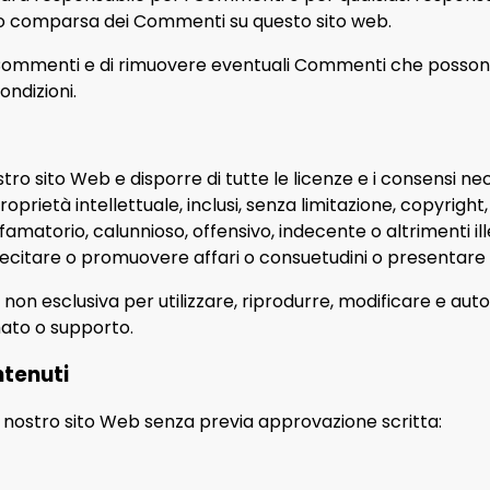
 e/o comparsa dei Commenti su questo sito web.
ti i Commenti e di rimuovere eventuali Commenti che possono
ondizioni.
stro sito Web e disporre di tutte le licenze e i consensi nec
prietà intellettuale, inclusi, senza limitazione, copyright,
atorio, calunnioso, offensivo, indecente o altrimenti ill
ecitare o promuovere affari o consuetudini o presentare at
non esclusiva per utilizzare, riprodurre, modificare e autor
mato o supporto.
ntenuti
l nostro sito Web senza previa approvazione scritta: