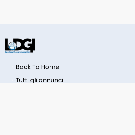
Back To Home
Tutti gli annunci
LODGINET LTD
+44 7362 223914
contact@lodginet.com