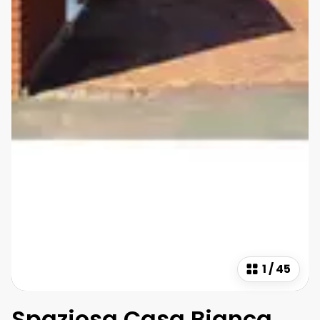
1
/
45
Spaziosa Casa Bianca