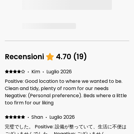
Recensioni
4.70
(
19
)
·
Kim
·
Luglio 2026
Positive: Good location to where we wanted to be.
Clean and tidy, plenty of room for our needs
Negative: (Personal preference). Beds where a little
too firm for our liking
·
Shan
·
Luglio 2026
完璧でした。 Positive: 設備が整っていて、生活に不便は
ございませんでした。 Negative: ございません。