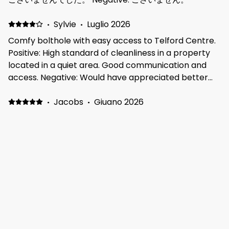
·
Sylvie
·
Luglio 2026
Comfy bolthole with easy access to Telford Centre.
Positive: High standard of cleanliness in a property
located in a quiet area. Good communication and
access. Negative: Would have appreciated better
cookware.
·
Jacobs
·
Giugno 2026
Great place to stay, Positive: Beautiful house. Well
laid out, plenty of space in the bedrooms. Clean,
fresh, near to Cosford for the airshow Negative: The
bed was a bit hard. But then I prefer a softer
mattress
·
jan
·
Maggio 2026
Positive: alles was aanwezig, van wasmachine tot
vaatwas. Negative: Tuin was niet bruikbaar wegens
matig onderhouden en vol struiken. mooie boom