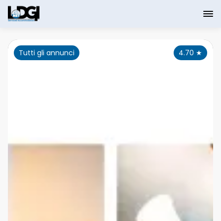
Tutti gli annunci
4.70
★