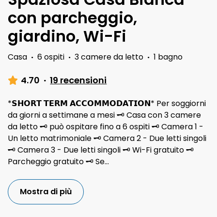
con parcheggio,
giardino, Wi-Fi
Casa
·
6 ospiti
·
3 camere da letto
·
1 bagno
4.70
·
19 recensioni
*𝗦𝗛𝗢𝗥𝗧 𝗧𝗘𝗥𝗠 𝗔𝗖𝗖𝗢𝗠𝗠𝗢𝗗𝗔𝗧𝗜𝗢𝗡* Per soggiorni
da giorni a settimane a mesi 🗝 Casa con 3 camere
da letto 🗝 può ospitare fino a 6 ospiti 🗝 Camera 1 -
Un letto matrimoniale 🗝 Camera 2 - Due letti singoli
🗝 Camera 3 - Due letti singoli 🗝 Wi-Fi gratuito 🗝
Parcheggio gratuito 🗝 Se
...
Mostra di più