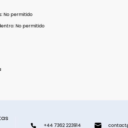
s
:
No permitido
dentro
:
No permitido
a
tas
+44 7362 223914
contact