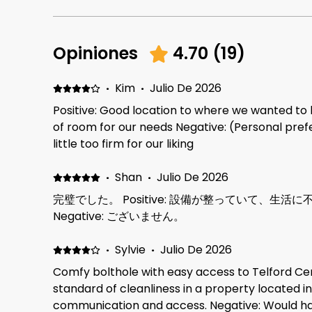
Opiniones
4.70
(
19
)
·
Kim
·
Julio De 2026
Positive: Good location to where we wanted to be. Clean and tidy, p
of room for our needs Negative: (Personal pre
little too firm for our liking
·
Shan
·
Julio De 2026
完璧でした。 Positive: 設備が整っていて、生
Negative: ございません。
·
Sylvie
·
Julio De 2026
Comfy bolthole with easy access to Telford Cent
standard of cleanliness in a property located i
communication and access. Negative: Would h