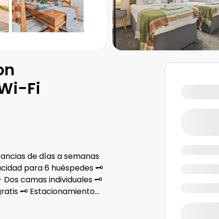
on
Wi-Fi
a estancias de días a semanas
acidad para 6 huéspedes 🗝
- Dos camas individuales 🗝
gratis 🗝 Estacionamiento
...