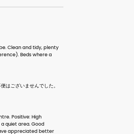
lenty
ference). Beds where a
活に不便はございませんでした。
re. Positive: High
n a quiet area. Good
ave appreciated better