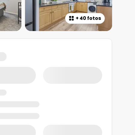
+
40 fotos