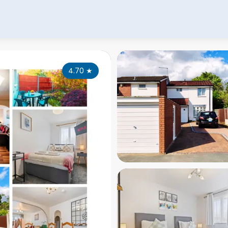
4.70
★