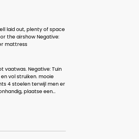
ell laid out, plenty of space
for the airshow Negative:
ter mattress
ot vaatwas. Negative: Tuin
n vol struiken. mooie
s 4 stoelen terwijl men er
onhandig, plaatse een
oet men uit bad stappen
 Schimmelvorming op
elijk welke vuilbak te