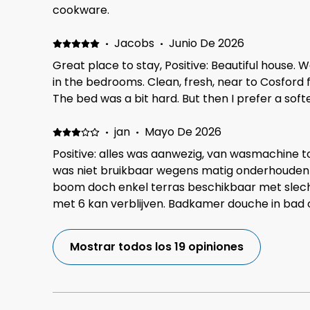
cookware.
·
Jacobs
·
Junio De 2026
Great place to stay, Positive: Beautiful house. W
in the bedrooms. Clean, fresh, near to Cosford 
The bed was a bit hard. But then I prefer a sof
·
jan
·
Mayo De 2026
Positive: alles was aanwezig, van wasmachine t
was niet bruikbaar wegens matig onderhouden e
boom doch enkel terras beschikbaar met slecht
met 6 kan verblijven. Badkamer douche in bad 
deftige douche. is trouwens veiliger want nu m
waarbij men kan vallen wegens weinig ruimte.
Mostrar todos los 19 opiniones
sommige ramen. Diverse vuilbakken doch onduid
gebruiken voor wat