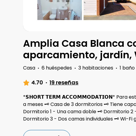
Amplia Casa Blanca c
aparcamiento, jardín, 
Casa
·
6 huéspedes
·
3 habitaciones
·
1 baño
4.70
·
19 reseñas
*𝗦𝗛𝗢𝗥𝗧 𝗧𝗘𝗥𝗠 𝗔𝗖𝗖𝗢𝗠𝗠𝗢𝗗𝗔𝗧𝗜𝗢𝗡* Par
a meses 🗝 Casa de 3 dormitorios 🗝 Tiene cap
Dormitorio 1 - Una cama doble 🗝 Dormitorio 2 
Dormitorio 3 - Dos camas individuales 🗝 Wi-Fi 